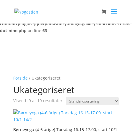
Warning
: Trying to access array offset on false in
/var/www/yogastien.dk/public_html/wp-
content/plugins/jquery-masonry-image-gallery/functions/three-
dot-nine.php
on line
63
Forside
/ Ukategoriseret
Ukategoriseret
Viser 1–9 af 19 resultater
Børneyoga (4-6 årige) Torsdag 16.15-17.00, start 10/1-