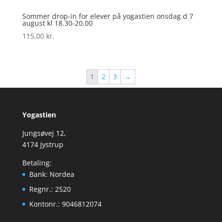
Sommer drop-in for elever på yogastien onsdag d 7
august kl 18.30-20.00
115,00
kr.
1
2
3
→
Yogastien
Jungsøvej 12,
4174 Jystrup
Betaling:
Bank: Nordea
Regnr.: 2520
Kontonr.: 9046812074