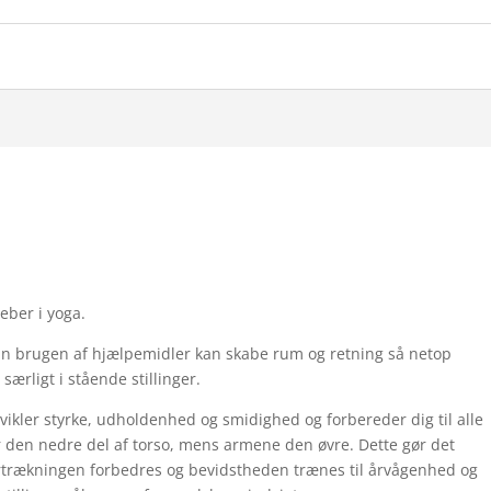
reber i yoga.
an brugen af hjælpemidler kan skabe rum og retning så netop
 særligt i stående stillinger.
vikler styrke, udholdenhed og smidighed og forbereder dig til alle
er den nedre del af torso, mens armene den øvre. Dette gør det
vejrtrækningen forbedres og bevidstheden trænes til årvågenhed og