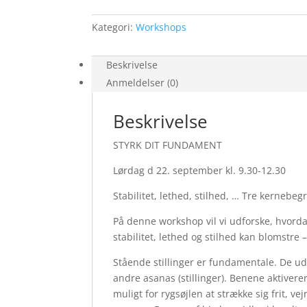
9.30-
12.30
Kategori:
Workshops
antal
Beskrivelse
Anmeldelser (0)
Beskrivelse
STYRK DIT FUNDAMENT
Lørdag d 22. september kl. 9.30-12.30
Stabilitet, lethed, stilhed, … Tre kernebeg
På denne workshop vil vi udforske, hvord
stabilitet, lethed og stilhed kan blomstre –
Stående stillinger er fundamentale. De ud
andre asanas (stillinger). Benene aktiver
muligt for rygsøjlen at strække sig frit, 