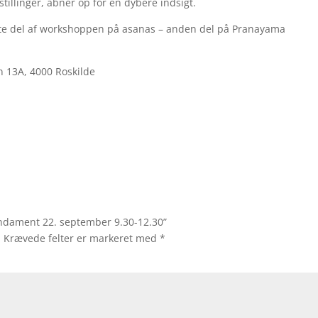
tillinger, åbner op for en dybere indsigt.
ørste del af workshoppen på asanas – anden del på Pranayama
n 13A, 4000 Roskilde
fundament 22. september 9.30-12.30”
.
Krævede felter er markeret med
*