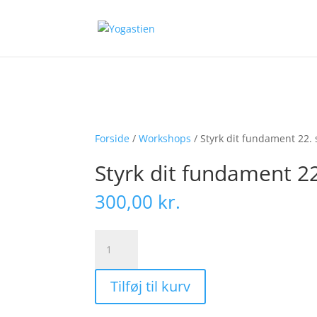
Warning
: Trying to access array offset on false in
/var/www/yogast
Forside
/
Workshops
/ Styrk dit fundament 22.
Styrk dit fundament 2
300,00
kr.
Styrk
dit
fundament
Tilføj til kurv
22.
september