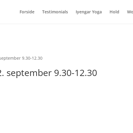
ien.dk/public_html/wp-content/plugins/jquery-masonry-image-ga
Forside
Testimonials
Iyengar Yoga
Hold
Wo
 september 9.30-12.30
2. september 9.30-12.30