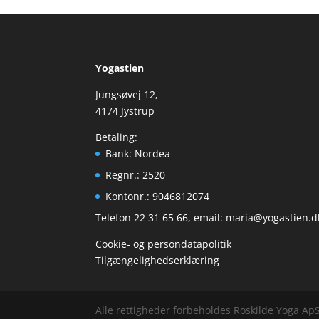
Yogastien
Jungsøvej 12,
4174 Jystrup
Betaling:
Bank: Nordea
Regnr.: 2520
Kontonr.: 9046812074
Telefon 22 31 65 66, email:
maria@yogastien.d
Cookie- og persondatapolitik
Tilgængelighedserklæring
Alle rettigheder forbeholdes Roskilde Yoga Ap