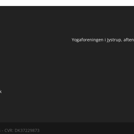
Yogaforeningen i Jystrup, afte
k
S - CVR: DK37229873