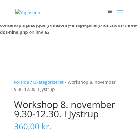
Warning
: Trying to access array offset on false in
/var/www/yogastien.dk/public_html/wp-
content/plugins/jquery-masonry-image-gallery/functions/three-
dot-nine.php
on line
63
Forside
/
Ukategoriseret
/ Workshop 8. november
9.30-12.30. I Jystrup
Workshop 8. november
9.30-12.30. I Jystrup
360,00
kr.