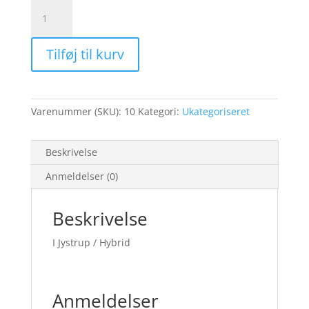
Workshop
8.
november
Tilføj til kurv
9.30-
12.30.
I
Jystrup
Varenummer (SKU):
10
Kategori:
Ukategoriseret
antal
Beskrivelse
Anmeldelser (0)
Beskrivelse
I Jystrup / Hybrid
Anmeldelser