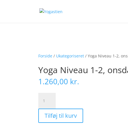
Warning
: Trying to access array offset on false in
/var/www/yogast
Forside
/
Ukategoriseret
/ Yoga Niveau 1-2, onsd
Yoga Niveau 1-2, onsda
1.260,00
kr.
Yoga
Niveau
1-
Tilføj til kurv
2,
onsdag