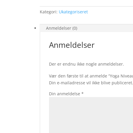
19.00-
20.15,
Kategori:
Ukategoriseret
start
28/8
-
Anmeldelser (0)
4/12.
antal
Anmeldelser
Der er endnu ikke nogle anmeldelser.
Vær den første til at anmelde “Yoga Niveau
Din e-mailadresse vil ikke blive publiceret
Din anmeldelse
*