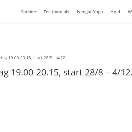
ien.dk/public_html/wp-content/plugins/jquery-masonry-image-ga
Forside
Testimonials
Iyengar Yoga
Hold
W
ag 19.00-20.15, start 28/8 – 4/12.
g 19.00-20.15, start 28/8 – 4/12