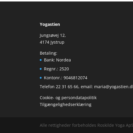
Yogastien
Jungsøvej 12,
4174 Jystrup
Betaling:
Bank: Nordea
Regnr.: 2520
Kontonr.: 9046812074
Telefon 22 31 65 66, email:
maria@yogastien.d
Cookie- og persondatapolitik
Tilgængelighedserklæring
Alle rettigheder forbeholdes Roskilde Yoga Ap