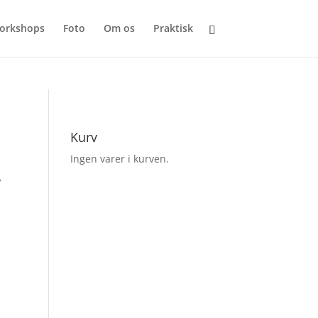
llery/functions/three-dot-nine.php
on line
63
orkshops
Foto
Om os
Praktisk
Kurv
Ingen varer i kurven.
.