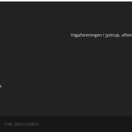
Yogaforeningen i Jystrup, afte
k
S - CVR: DK37229873