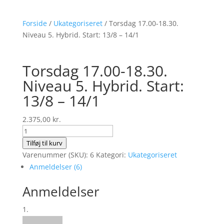
Forside
/
Ukategoriseret
/ Torsdag 17.00-18.30.
Niveau 5. Hybrid. Start: 13/8 – 14/1
Torsdag 17.00-18.30.
Niveau 5. Hybrid. Start:
13/8 – 14/1
2.375,00
kr.
Torsdag
17.00-
Tilføj til kurv
18.30.
Varenummer (SKU):
6
Kategori:
Ukategoriseret
Niveau
Anmeldelser (6)
5.
Anmeldelser
Hybrid.
Start:
13/8
-